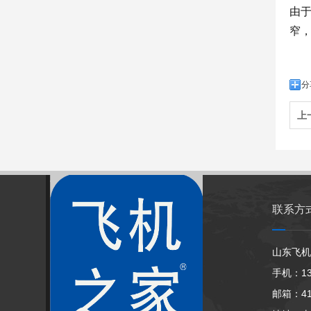
由
窄
分
上
联系方
山东飞机
手机：13
邮箱：413