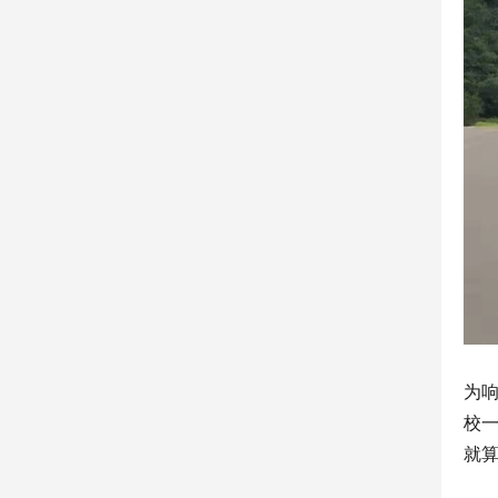
为
校一
就