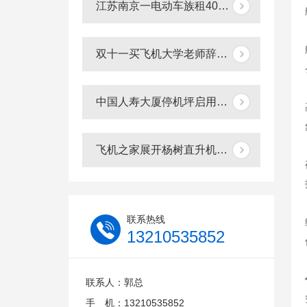
江苏南京一电动车族租400万直升机助阵
双十一买飞机大学老师辞职创业掏300万网上订购直升机
中国人寿大厦停机坪启用出动2600万直升机
飞机之家展开杨树直升机喷洒防治杨小舟蛾
联系热线
13210535852
联系人：郭总
手 机：13210535852