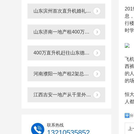
20
山东滨州首次直升机婚礼接新娘到淄博中式直升机婚礼亮相
息
行
时
山东济南一地产租400万直升机空中看泉城
400万直升机赶往山东德州防治美国白蛾
飞
西
的
河南濮阳一地产租2架总价3000万直升机空中看房
的
恒
江西吉安一地产从千里外租赁400万直升机空中撒玫瑰雨
人
分
联系热线
上
13210535852