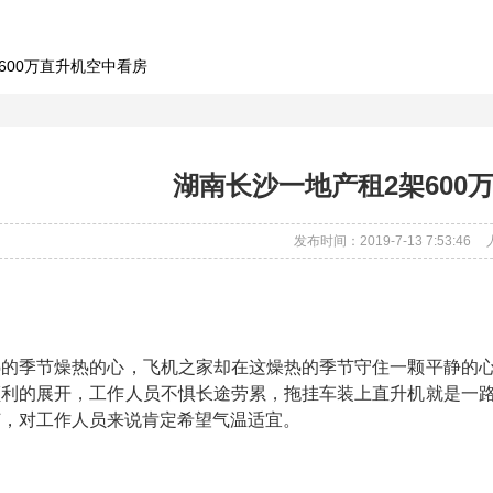
600万直升机空中看房
湖南长沙一地产租2架600
发布时间：2019-7-13 7:53:46
热的季节燥热的心，飞机之家却在这燥热的季节守住一颗平静的
顺利的展开，工作人员不惧长途劳累，拖挂车装上直升机就是一
何，对工作人员来说肯定希望气温适宜。