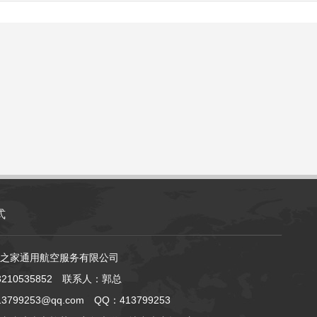
式
之家通用航空服务有限公司
210535852 联系人：郭总
799253@qq.com QQ：413799253