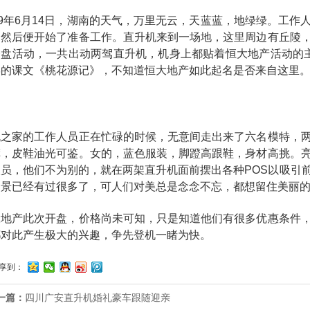
19年6月14日，湖南的天气，万里无云，天蓝蓝，地绿绿。工
，然后便开始了准备工作。直升机来到一场地，这里周边有丘陵
楼盘活动，一共出动两驾直升机，机身上都贴着恒大地产活动的主
学的课文《桃花源记》，不知道恒大地产如此起名是否来自这里
机之家的工作人员正在忙碌的时候，无意间走出来了六名模特，
裤，皮鞋油光可鉴。女的，蓝色服装，脚蹬高跟鞋，身材高挑。
人员，他们不为别的，就在两架直升机面前摆出各种POS以吸引
场景已经有过很多了，可人们对美总是念念不忘，都想留住美丽
大地产此次开盘，价格尚未可知，只是知道他们有很多优惠条件
都对此产生极大的兴趣，争先登机一睹为快。
享到：
一篇：
四川广安直升机婚礼豪车跟随迎亲